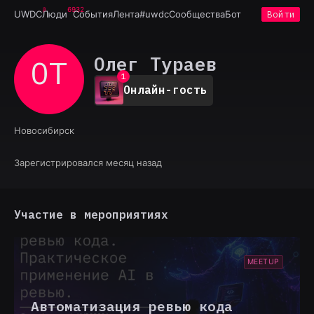
6932
UWDC
Люди
События
Лента
#uwdc
Сообщества
Бот
Войти
Олег Тураев
ОТ
0
1
Онлайн-гость
2
3
4
Новосибирск
5
6
7
Зарегистрировался месяц назад
8
9
Участие в мероприятиях
MEETUP
Автоматизация ревью кода