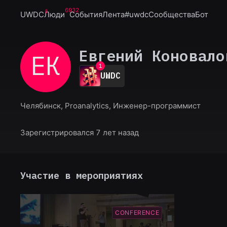
6932
UWDC
Люди
События
Лента
#uwdc
Сообщества
Бот
Евгений Коновало
ЕК
0
1
UWDC
2
3
4
Челябинск, Proanalytics, Инженер-программист
5
6
7
Зарегистрировался 7 лет назад
8
9
Участие в мероприятиях
CONFERENCE