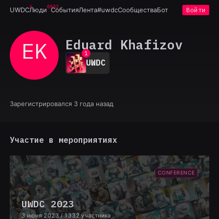
6932
UWDC
Люди
События
Лента
#uwdc
Сообщества
Бот
Войти
Eduard Khafizov
EK
0
1
UWDC
2
3
4
5
6
Зарегистрировался 3 года назад
7
8
9
Участие в мероприятиях
CONFERENCE
UWDC 2023
3 июня 2023
/ 1332 участника