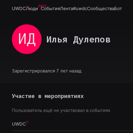
6932
UWDC
Люди
События
Лента
#uwdc
Сообщества
Бот
ИД
Илья Дулепов
Зарегистрировался 7 лет назад
Участие в мероприятиях
Пользователь ещё не участвовал в событиях
UWDC