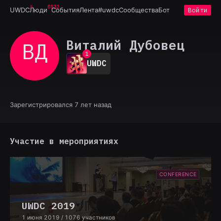
6932
UWDC
Люди
События
Лента
#uwdc
Сообщества
Бот
Войти
Виталий Дубовец
ВД
0
1
UWDC
2
3
4
5
6
Зарегистрировался 7 лет назад
7
8
9
Участие в мероприятиях
CONFERENCE
UWDC 2019
1 июня 2019
/ 1076 участников