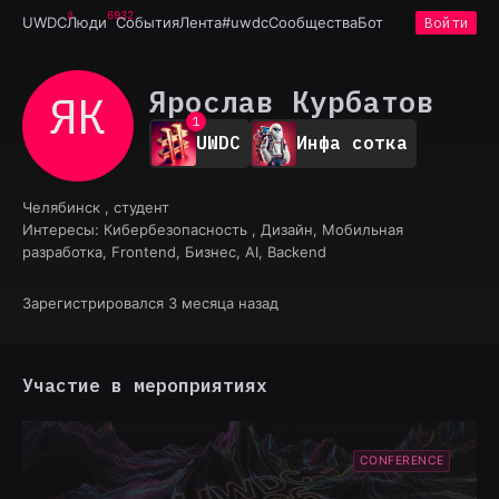
6932
UWDC
Люди
События
Лента
#uwdc
Сообщества
Бот
Войти
Ярослав Курбатов
ЯК
0
1
UWDC
Инфа сотка
2
3
4
Челябинск , студент
5
Интересы:
Кибербезопасность , Дизайн, Мобильная
6
разработка, Frontend, Бизнес, AI, Backend
7
8
9
Зарегистрировался 3 месяца назад
Участие в мероприятиях
CONFERENCE