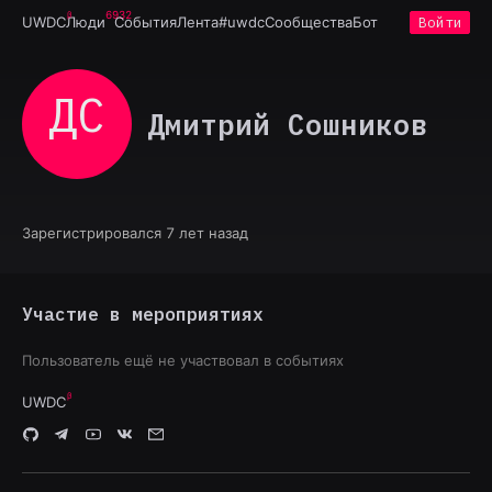
6932
UWDC
Люди
События
Лента
#uwdc
Сообщества
Бот
Войти
ДС
Дмитрий Сошников
Зарегистрировался 7 лет назад
Участие в мероприятиях
Пользователь ещё не участвовал в событиях
UWDC