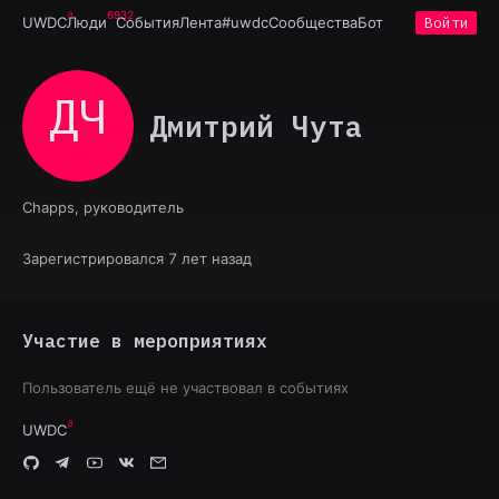
6932
UWDC
Люди
События
Лента
#uwdc
Сообщества
Бот
Войти
ДЧ
Дмитрий Чута
Chapps, руководитель
Зарегистрировался 7 лет назад
Участие в мероприятиях
Пользователь ещё не участвовал в событиях
UWDC