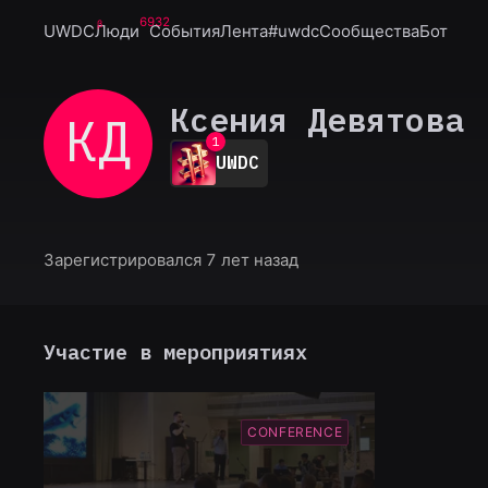
6932
UWDC
Люди
События
Лента
#uwdc
Сообщества
Бот
Ксения Девятова
КД
0
1
UWDC
2
3
4
5
6
Зарегистрировался 7 лет назад
7
8
9
Участие в мероприятиях
CONFERENCE