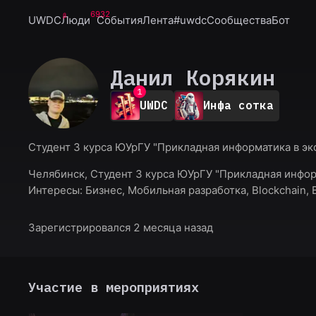
6932
UWDC
Люди
События
Лента
#uwdc
Сообщества
Бот
Данил Корякин
0
1
UWDC
Инфа сотка
2
3
4
Студент 3 курса ЮУрГУ "Прикладная информатика в э
5
6
Челябинск, Студент 3 курса ЮУрГУ "Прикладная инфор
7
Интересы:
Бизнес, Мобильная разработка, Blockchain, 
8
9
Зарегистрировался 2 месяца назад
Участие в мероприятиях