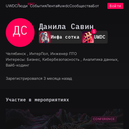
6932
UWDC
Люди
События
Лента
#uwdc
Сообщества
Бот
Войти
Данила Савин
ДС
0
1
Инфа сотка
UWDC
2
3
4
Челябинск , ИнтерПол, Инженер ПТО
5
Интересы:
Бизнес, Кибербезопасность , Аналитика данных,
6
Вайб-кодинг
7
8
9
Зарегистрировался 3 месяца назад
Участие в мероприятиях
CONFERENCE