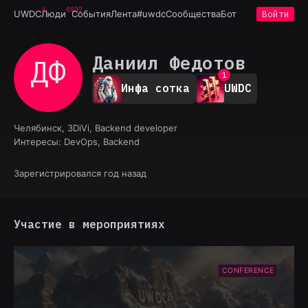
6932
UWDC
Люди
События
Лента
#uwdc
Сообщества
Бот
Войти
Даниил Федотов
ДФ
0
1
Инфа сотка
UWDC
2
3
4
Челябинск, 3DiVi, Backend developer
5
Интересы:
DevOps, Backend
6
7
8
Зарегистрировался год назад
9
Участие в мероприятиях
CONFERENCE