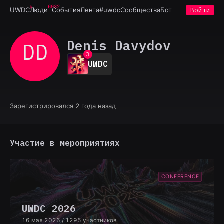
6932
UWDC
Люди
События
Лента
#uwdc
Сообщества
Бот
Войти
0
1
Denis Davydov
DD
2
3
UWDC
4
5
6
7
8
Зарегистрировался 2 года назад
9
Участие в мероприятиях
CONFERENCE
UWDC 2026
16 мая 2026
/ 1295 участников