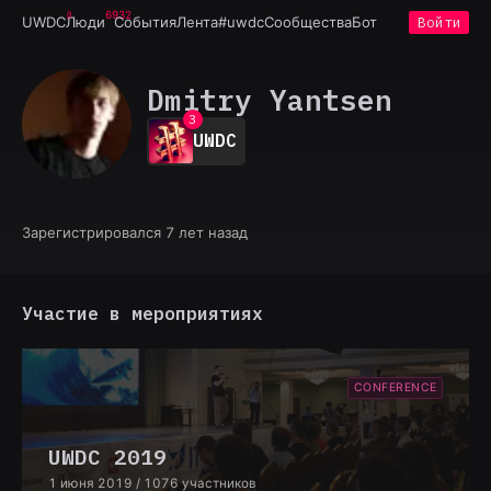
6932
UWDC
Люди
События
Лента
#uwdc
Сообщества
Бот
Войти
0
1
Dmitry Yantsen
2
3
UWDC
4
5
6
7
8
Зарегистрировался 7 лет назад
9
Участие в мероприятиях
CONFERENCE
UWDC 2019
1 июня 2019
/ 1076 участников