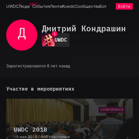
6932
UWDC
Люди
События
Лента
#uwdc
Сообщества
Бот
Войти
Дмитрий Кондрашин
Д 
0
1
UWDC
2
3
4
5
6
Зарегистрировался 8 лет назад
7
8
9
Участие в мероприятиях
CONFERENCE
UWDC 2018
19 мая 2018
/ 606 участников