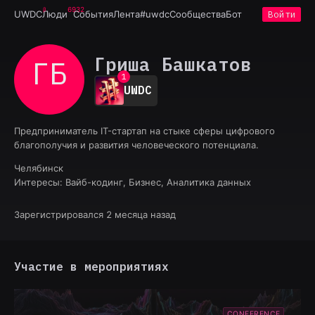
6932
UWDC
Люди
События
Лента
#uwdc
Сообщества
Бот
Войти
Гриша Башкатов
ГБ
0
1
UWDC
2
3
4
Предприниматель IT-стартап на стыке сферы цифрового
5
благополучия и развития человеческого потенциала.
6
7
Челябинск
8
Интересы:
Вайб-кодинг, Бизнес, Аналитика данных
9
Зарегистрировался 2 месяца назад
Участие в мероприятиях
CONFERENCE