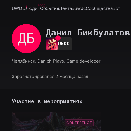
6932
UWDC
Люди
События
Лента
#uwdc
Сообщества
Бот
Данил Бикбулатов
ДБ
0
1
UWDC
2
3
4
Челябинск, Danich Plays, Game developer
5
6
7
Зарегистрировался 2 месяца назад
8
9
Участие в мероприятиях
CONFERENCE