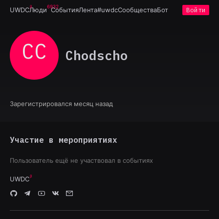
6932
UWDC
Люди
События
Лента
#uwdc
Сообщества
Бот
Войти
CC
Chodscho
Зарегистрировался месяц назад
Участие в мероприятиях
Пользователь ещё не участвовал в событиях
UWDC