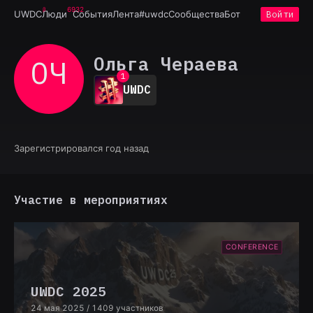
6932
UWDC
Люди
События
Лента
#uwdc
Сообщества
Бот
Войти
Ольга Чераева
ОЧ
0
1
UWDC
2
3
4
5
6
Зарегистрировался год назад
7
8
9
Участие в мероприятиях
CONFERENCE
UWDC 2025
24 мая 2025
/ 1409 участников