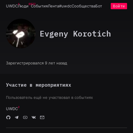
6932
UWDC
Люди
События
Лента
#uwdc
Сообщества
Бот
Войти
Evgeny Korotich
Зарегистрировался 9 лет назад
Участие в мероприятиях
Пользователь ещё не участвовал в событиях
UWDC