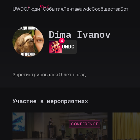
6932
UWDC
Люди
События
Лента
#uwdc
Сообщества
Бот
0
1
2
Dima Ivanov
3
4
UWDC
5
6
7
8
9
Зарегистрировался 9 лет назад
Участие в мероприятиях
CONFERENCE