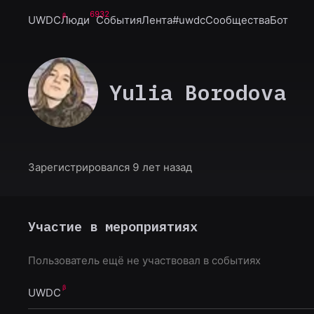
6932
UWDC
Люди
События
Лента
#uwdc
Сообщества
Бот
Yulia Borodova
Зарегистрировался 9 лет назад
Участие в мероприятиях
Пользователь ещё не участвовал в событиях
UWDC