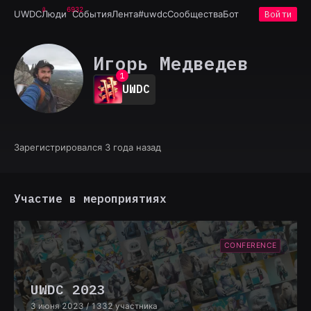
6932
UWDC
Люди
События
Лента
#uwdc
Сообщества
Бот
Войти
Игорь Медведев
0
1
UWDC
2
3
4
5
6
Зарегистрировался 3 года назад
7
8
9
Участие в мероприятиях
CONFERENCE
UWDC 2023
3 июня 2023
/ 1332 участника