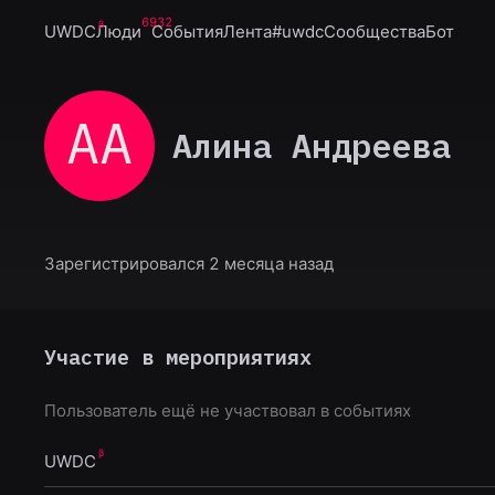
6932
UWDC
Люди
События
Лента
#uwdc
Сообщества
Бот
АА
Алина Андреева
Зарегистрировался 2 месяца назад
Участие в мероприятиях
Пользователь ещё не участвовал в событиях
UWDC