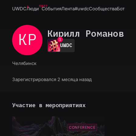
6932
UWDC
Люди
События
Лента
#uwdc
Сообщества
Бот
Кирилл Романов
КР
0
1
UWDC
2
3
4
Челябинск
5
6
7
Зарегистрировался 2 месяца назад
8
9
Участие в мероприятиях
CONFERENCE