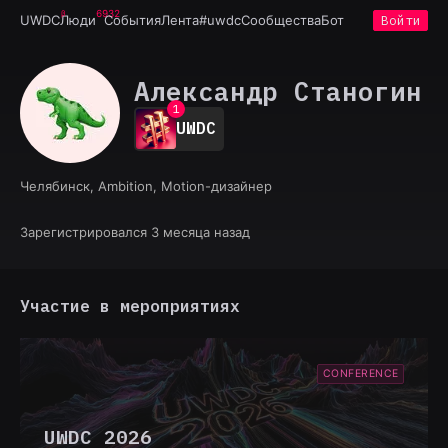
6932
UWDC
Люди
События
Лента
#uwdc
Сообщества
Бот
Войти
Александр Станогин
0
1
UWDC
2
3
4
Челябинск, Ambition, Motion-дизайнер
5
6
7
Зарегистрировался 3 месяца назад
8
9
Участие в мероприятиях
CONFERENCE
UWDC 2026