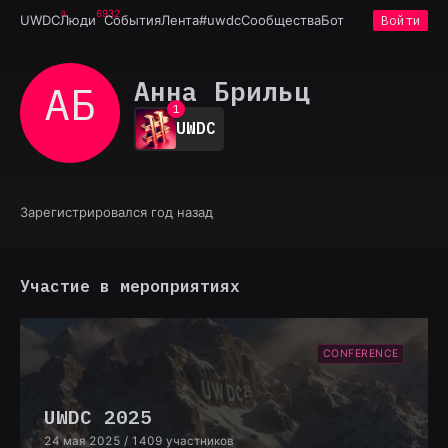
6932
UWDC
Люди
События
Лента
#uwdc
Сообщества
Бот
Войти
Анна Брильц
АБ
0
1
UWDC
2
3
4
5
6
Зарегистрировался год назад
7
8
9
Участие в мероприятиях
CONFERENCE
UWDC 2025
24 мая 2025
/ 1409 участников