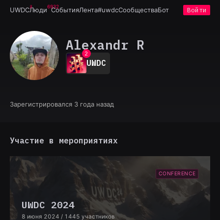
6932
UWDC
Люди
События
Лента
#uwdc
Сообщества
Бот
Войти
0
Alexandr R
1
2
UWDC
3
4
5
6
7
Зарегистрировался 3 года назад
8
9
Участие в мероприятиях
CONFERENCE
UWDC 2024
8 июня 2024
/ 1445 участников