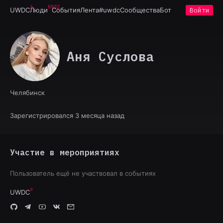
6932
UWDC
Люди
События
Лента
#uwdc
Сообщества
Бот
Войти
Аня Суслова
Челябинск
Зарегистрировался 3 месяца назад
Участие в мероприятиях
Пользователь ещё не участвовал в событиях
UWDC