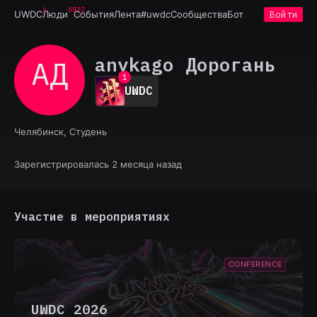
6932
UWDC
Люди
События
Лента
#uwdc
Сообщества
Бот
Войти
anykago Дорогань
AД
0
1
UWDC
2
3
4
Челябинск, Студень
5
6
7
Зарегистрировалась 2 месяца назад
8
9
Участие в мероприятиях
CONFERENCE
UWDC 2026