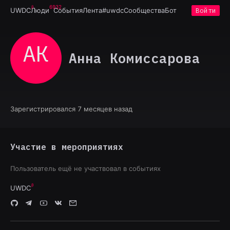
6932
UWDC
Люди
События
Лента
#uwdc
Сообщества
Бот
Войти
АК
Анна Комиссарова
Зарегистрировался 7 месяцев назад
Участие в мероприятиях
Пользователь ещё не участвовал в событиях
UWDC