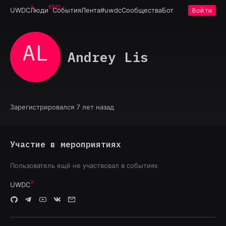
6932
UWDC
Люди
События
Лента
#uwdc
Сообщества
Бот
Войти
AL
Andrey Lis
Зарегистрировался 7 лет назад
Участие в мероприятиях
Пользователь ещё не участвовал в событиях
UWDC