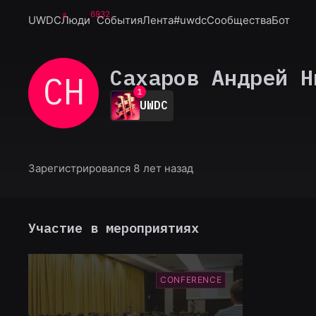
6932
UWDC
Люди
События
Лента
#uwdc
Сообщества
Бот
Сахаров Андрей Н
СН
0
1
UWDC
2
3
4
5
6
Зарегистрировался 8 лет назад
7
8
9
Участие в мероприятиях
CONFERENCE