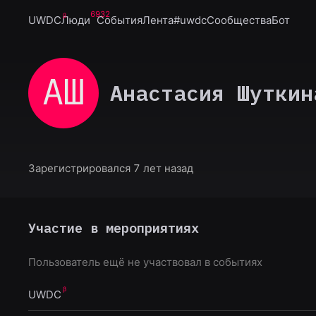
6932
UWDC
Люди
События
Лента
#uwdc
Сообщества
Бот
АШ
Анастасия Шуткин
Зарегистрировался 7 лет назад
Участие в мероприятиях
Пользователь ещё не участвовал в событиях
UWDC