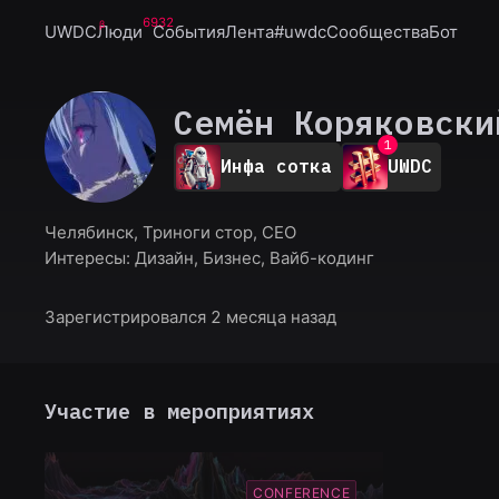
6932
UWDC
Люди
События
Лента
#uwdc
Сообщества
Бот
Семён Коряковски
0
1
Инфа сотка
UWDC
2
3
4
Челябинск, Триноги стор, CEO
5
Интересы:
Дизайн, Бизнес, Вайб-кодинг
6
7
8
Зарегистрировался 2 месяца назад
9
Участие в мероприятиях
CONFERENCE