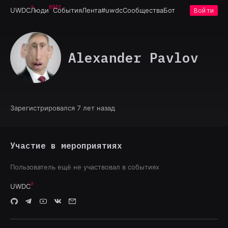
6932
UWDC
Люди
События
Лента
#uwdc
Сообщества
Бот
Войти
Alexander Pavlov
Зарегистрировался 7 лет назад
Участие в мероприятиях
Пользователь ещё не участвовал в событиях
UWDC