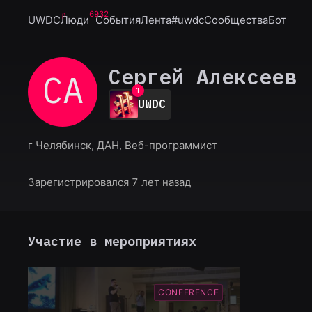
6932
UWDC
Люди
События
Лента
#uwdc
Сообщества
Бот
Сергей Алексеев
СА
0
1
UWDC
2
3
4
г Челябинск, ДАН, Веб-программист
5
6
7
Зарегистрировался 7 лет назад
8
9
Участие в мероприятиях
CONFERENCE