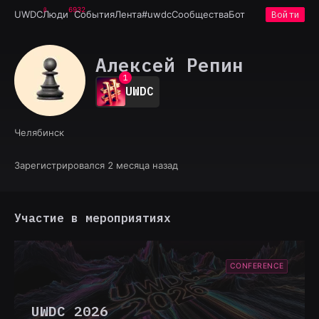
6932
UWDC
Люди
События
Лента
#uwdc
Сообщества
Бот
Войти
Алексей Репин
0
1
UWDC
2
3
4
Челябинск
5
6
7
Зарегистрировался 2 месяца назад
8
9
Участие в мероприятиях
CONFERENCE
UWDC 2026