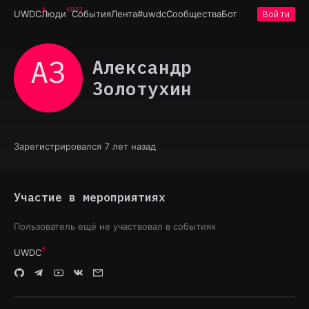
6932
UWDC
Люди
События
Лента
#uwdc
Сообщества
Бот
Войти
АЗ
Александр
Золотухин
Зарегистрировался 7 лет назад
Участие в мероприятиях
Пользователь ещё не участвовал в событиях
UWDC