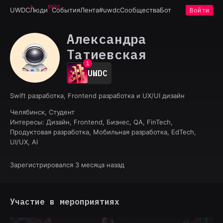
6932
UWDC
Люди
События
Лента
#uwdc
Сообщества
Бот
Войти
Александра
Татиевская
0
1
UWDC
2
3
4
Swift разработка, Frontend разработка и UX/UI дизайн
5
Челябинск, Студент
6
Интересы:
Дизайн, Frontend, Бизнес, QA, FinTech,
7
Продуктовая разработка, Мобильная разработка, EdTech,
8
UI/UX, AI
9
Зарегистрировался 3 месяца назад
Участие в мероприятиях