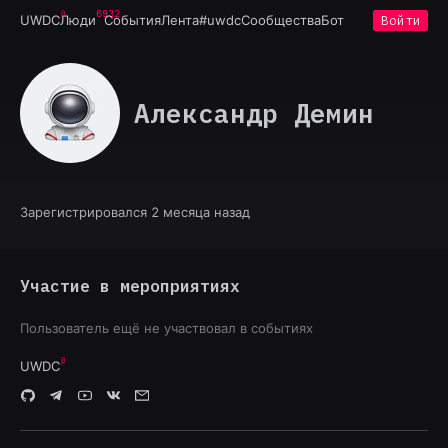
6932
UWDC
Люди
События
Лента
#uwdc
Сообщества
Бот
Войти
Александр Демин
Зарегистрировался 2 месяца назад
Участие в мероприятиях
Пользователь ещё не участвовал в событиях
UWDC