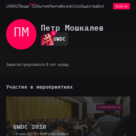
6932
UWDC
Люди
События
Лента
#uwdc
Сообщества
Бот
Войти
Петр Мошкалев
ПМ
0
1
UWDC
2
3
4
5
6
Зарегистрировался 8 лет назад
7
8
9
Участие в мероприятиях
CONFERENCE
UWDC 2018
19 мая 2018
/ 606 участников