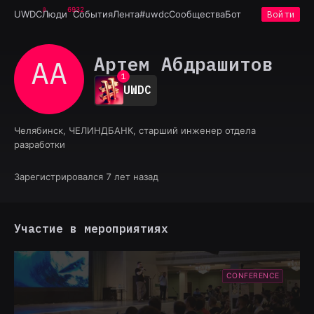
6932
UWDC
Люди
События
Лента
#uwdc
Сообщества
Бот
Войти
Артем Абдрашитов
АА
0
1
UWDC
2
3
4
Челябинск, ЧЕЛИНДБАНК, старший инженер отдела
5
разработки
6
7
8
Зарегистрировался 7 лет назад
9
Участие в мероприятиях
CONFERENCE