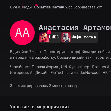
6932
UWDC
Люди
События
Лента
#uwdc
Сообщества
Бот
Анастасия Артамо
АА
0
1
UWDC
Инфа сотка
2
3
4
В дизайне 7+ лет. Проектирую интерфейсы для веба и 
5
и передачи в разработку. Создаю дизайн так, чтобы 
6
7
Челябинск, Первая Форма , UI/UX дизайнер · Product & M
8
9
Интересы:
AI, Дизайн, FinTech, Low-code/No-code, HR 
Зарегистрировалась 2 месяца назад
Участие в мероприятиях