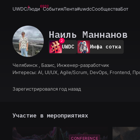
6932
UWDC
Люди
События
Лента
#uwdc
Сообщества
Бот
0
Наиль Маннанов
1
2
UWDC
Инфа сотка
3
4
5
Челябинск , Базис, Инженер-разработчик
6
Интересы:
AI, UI/UX, Agile/Scrum, DevOps, Frontend, П
7
8
9
Зарегистрировался год назад
Участие в мероприятиях
CONFERENCE