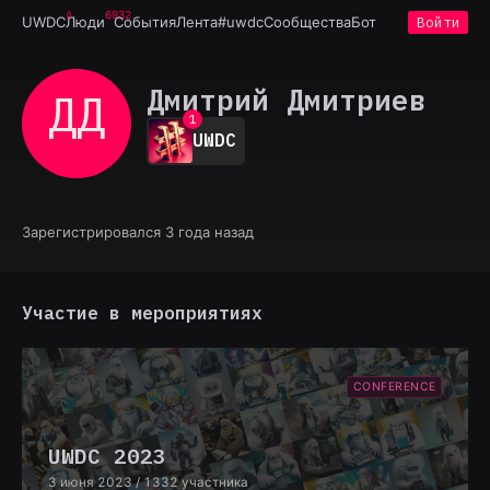
6932
UWDC
Люди
События
Лента
#uwdc
Сообщества
Бот
Войти
Дмитрий Дмитриев
ДД
0
1
UWDC
2
3
4
5
6
Зарегистрировался 3 года назад
7
8
9
Участие в мероприятиях
CONFERENCE
UWDC 2023
3 июня 2023
/ 1332 участника