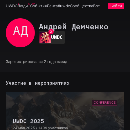
6932
UWDC
Люди
События
Лента
#uwdc
Сообщества
Бот
Войти
0
Андрей Демченко
АД
1
2
UWDC
3
4
5
6
7
Зарегистрировался 2 года назад
8
9
Участие в мероприятиях
CONFERENCE
UWDC 2025
24 мая 2025
/ 1409 участников