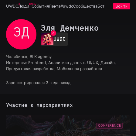
6932
UWDC
Люди
События
Лента
#uwdc
Сообщества
Бот
Войти
0
1
2
Эля Демченко
ЭД
3
4
UWDC
5
6
7
Челябинск, BLK agency
8
Интересы:
Frontend, Аналитика данных, UI/UX, Дизайн,
9
Продуктовая разработка, Мобильная разработка
Зарегистрировался 3 года назад
Участие в мероприятиях
CONFERENCE