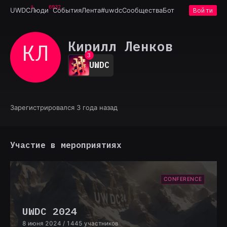
6932
UWDC
Люди
События
Лента
#uwdc
Сообщества
Бот
Войти
0
1
Кирилл Ленков
КЛ
2
3
UWDC
4
5
6
7
8
Зарегистрировался 3 года назад
9
Участие в мероприятиях
CONFERENCE
UWDC 2024
8 июня 2024
/ 1445 участников