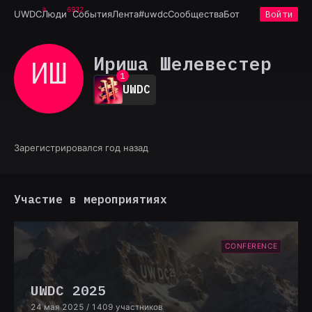
6932
UWDC
Люди
События
Лента
#uwdc
Сообщества
Бот
Войти
Ириша Шелевестер
ИШ
0
1
UWDC
2
3
4
5
6
Зарегистрировался год назад
7
8
9
Участие в мероприятиях
CONFERENCE
UWDC 2025
24 мая 2025
/ 1409 участников